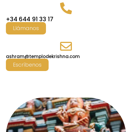
+34 644 91 33 17
Llámanos
ashram@templodekrishna.com
Escríbenos