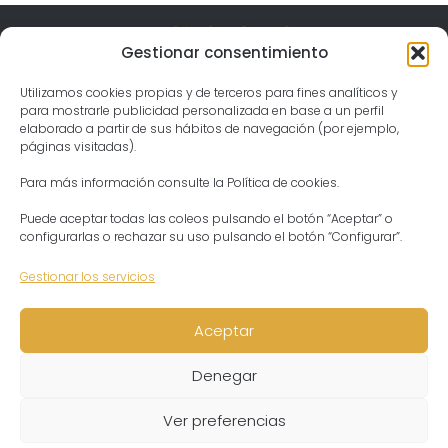
Gestionar consentimiento
Visita el templo
Gergal, Spain Jahnava Mandir Temple & Ashram
04559 Las Tablas, Almería
Utilizamos cookies propias y de terceros para fines analíticos y
Horario
Lunes – Domingo:
para mostrarle publicidad personalizada en base a un perfil
04:30 – 21:30
elaborado a partir de sus hábitos de navegación (por ejemplo,
Contacto
Presidenta del Ashram
páginas visitadas).
Aditi Devi Dasi
Tel: +34 644913317
ashram@templodekrishna.com
Para más información consulte la Política de cookies.
Puede aceptar todas las coleos pulsando el botón “Aceptar” o
configurarlas o rechazar su uso pulsando el botón “Configurar”.
Gestionar los servicios
Aceptar
Aviso legal
Aviso legal
Política de privacidad
Política de privacidad
Denegar
Política de cookies
Política de cookies
Condiciones de venta
Condiciones de venta
Ver preferencias