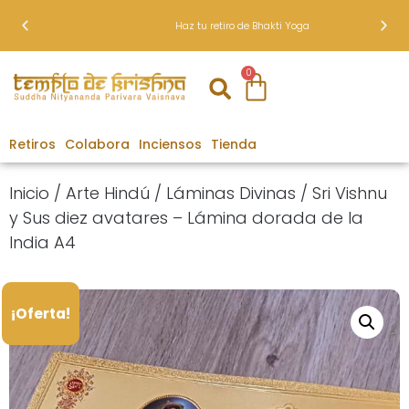
Haz tu retiro de Bhakti Yoga
0
Retiros
Colabora
Inciensos
Tienda
Inicio
/
Arte Hindú
/
Láminas Divinas
/ Sri Vishnu
y Sus diez avatares – Lámina dorada de la
India A4
¡Oferta!