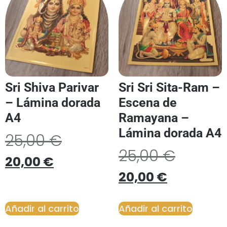
Sri Shiva Parivar
Sri Sri Sita-Ram –
– Lámina dorada
Escena de
A4
Ramayana –
Lámina dorada A4
25,00
€
25,00
€
20,00
€
20,00
€
Añadir al carrito
Añadir al carrito