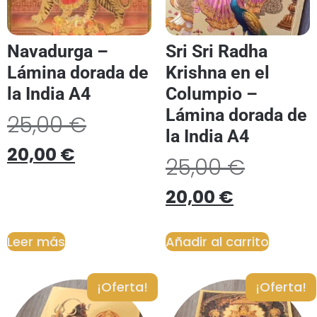
Navadurga –
Sri Sri Radha
Lámina dorada de
Krishna en el
la India A4
Columpio –
Lámina dorada de
25,00
€
la India A4
20,00
€
25,00
€
20,00
€
Leer más
Añadir al carrito
¡Oferta!
¡Oferta!