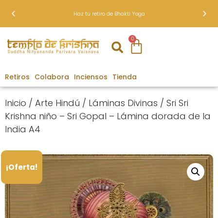
Haz tu retiro de Bhakti Yoga
0
Retiros
Colabora
Inciensos
Tienda
Inicio
/
Arte Hindú
/
Láminas Divinas
/ Sri Sri
Krishna niño – Sri Gopal – Lámina dorada de la
India A4
¡Oferta!