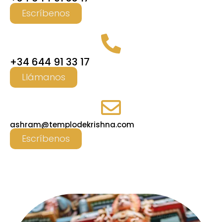
Escríbenos
+34 644 91 33 17
Llámanos
ashram@templodekrishna.com
Escríbenos