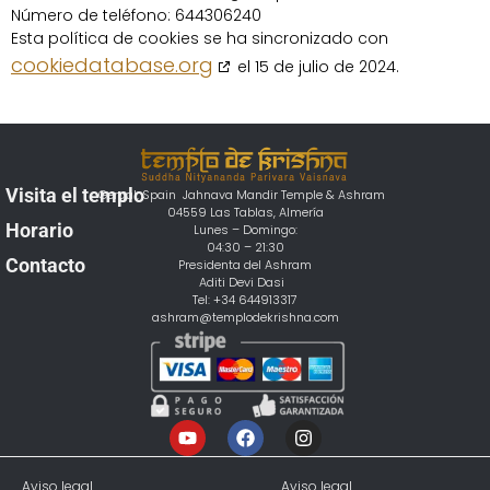
Número de teléfono: 644306240
Esta política de cookies se ha sincronizado con
cookiedatabase.org
el 15 de julio de 2024.
Visita el templo
Gergal, Spain Jahnava Mandir Temple & Ashram
04559 Las Tablas, Almería
Horario
Lunes – Domingo:
04:30 – 21:30
Contacto
Presidenta del Ashram
Aditi Devi Dasi
Tel: +34 644913317
ashram@templodekrishna.com
Aviso legal
Aviso legal