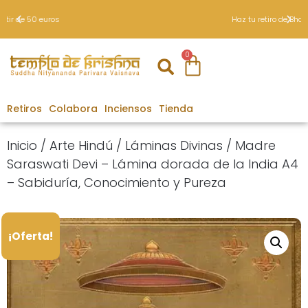
Haz tu retiro de Bhakti Yoga
0
Retiros
Colabora
Inciensos
Tienda
Inicio
/
Arte Hindú
/
Láminas Divinas
/ Madre
Saraswati Devi – Lámina dorada de la India A4
– Sabiduría, Conocimiento y Pureza
¡Oferta!