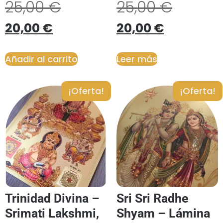
25,00
€
25,00
€
20,00
€
20,00
€
Añadir al carrito
Leer más
¡Oferta!
¡Oferta!
Trinidad Divina –
Sri Sri Radhe
Srimati Lakshmi,
Shyam – Lámina