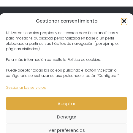
Gestionar consentimiento
Visita el templo
Gergal, Spain Jahnava Mandir Temple & Ashram
04559 Las Tablas, Almería
Utilizamos cookies propias y de terceros para fines analíticos y
Horario
Lunes – Domingo:
para mostrarle publicidad personalizada en base a un perfil
04:30 – 21:30
elaborado a partir de sus hábitos de navegación (por ejemplo,
Contacto
Presidenta del Ashram
páginas visitadas).
Aditi Devi Dasi
Tel: +34 644913317
ashram@templodekrishna.com
Para más información consulte la Política de cookies.
Puede aceptar todas las coleos pulsando el botón “Aceptar” o
configurarlas o rechazar su uso pulsando el botón “Configurar”.
Gestionar los servicios
Aceptar
Aviso legal
Aviso legal
Política de privacidad
Política de privacidad
Denegar
Política de cookies
Política de cookies
Condiciones de venta
Condiciones de venta
Ver preferencias