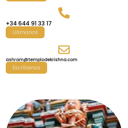
+34 644 91 33 17
Llámanos
ashram@templodekrishna.com
Escríbenos