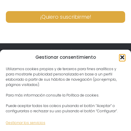
¡Quiero suscribirme!
Gestionar consentimiento
Visita el templo
Gergal, Spain Jahnava Mandir Temple & Ashram
04559 Las Tablas, Almería
Utilizamos cookies propias y de terceros para fines analíticos y
Horario
Lunes – Domingo:
para mostrarle publicidad personalizada en base a un perfil
04:30 – 21:30
elaborado a partir de sus hábitos de navegación (por ejemplo,
Contacto
Presidenta del Ashram
páginas visitadas).
Aditi Devi Dasi
Tel: +34 644913317
ashram@templodekrishna.com
Para más información consulte la Política de cookies.
Puede aceptar todas las coleos pulsando el botón “Aceptar” o
configurarlas o rechazar su uso pulsando el botón “Configurar”.
Gestionar los servicios