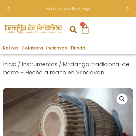
Haz tu retiro de Bhakti Yoga
0
Retiros
Colabora
Inciensos
Tienda
Inicio
/
Instrumentos
/ Mridanga tradicional de
barro – Hecha a mano en Vrindavan