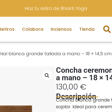
Haz tu retiro de Bhakti Yoga
Retiros
Colabora
Inciensos
Tienda
al blanca grande tallada a mano – 18 × 14,5 cm
Concha ceremoni
a mano – 18 × 1
130,00
€
Descripción
Concha blanca grande t
soplar. Ideal para ceremo