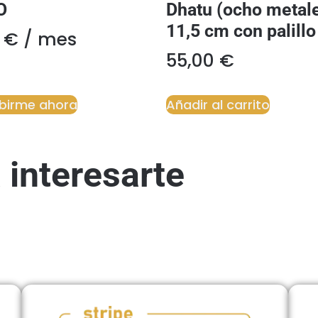
O
Dhatu (ocho metal
11,5 cm con palillo
0
€
/ mes
55,00
€
ibirme ahora
Añadir al carrito
 interesarte