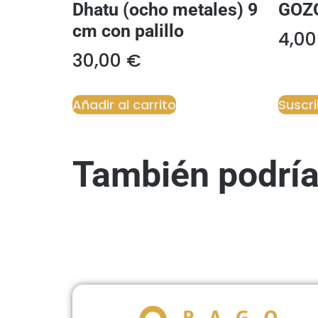
Dhatu (ocho metales) 9
GOZ
cm con palillo
4,0
30,00
€
Añadir al carrito
Suscr
También podría