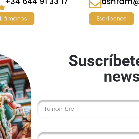
+34 644 91 33 17
ashram@
Llámanos
Escríbenos
Suscríbet
news