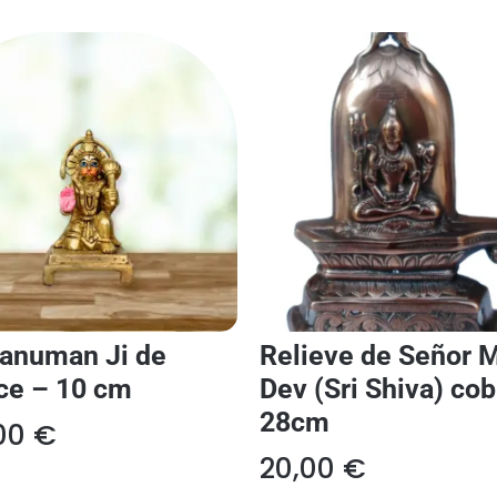
Hanuman Ji de
Relieve de Señor 
ce – 10 cm
Dev (Sri Shiva) cob
28cm
,00
€
20,00
€