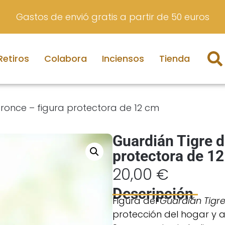
Haz tu retiro de Bhakti Yoga
Retiros
Colabora
Inciensos
Tienda
ronce – figura protectora de 12 cm
Guardián Tigre d
protectora de 1
20,00
€
Descripción
Figura del
Guardián Tigr
protección del hogar y al