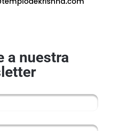
templodekrishna.com
e a nuestra
letter