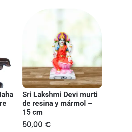
Maha
Sri Lakshmi Devi murti
re
de resina y mármol –
15 cm
50,00
€