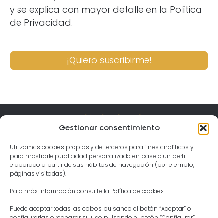
y se explica con mayor detalle en la Política
de Privacidad.
¡Quiero suscribirme!
Gestionar consentimiento
Visita el templo
Gergal, Spain Jahnava Mandir Temple & Ashram
04559 Las Tablas, Almería
Utilizamos cookies propias y de terceros para fines analíticos y
Horario
Lunes – Domingo:
para mostrarle publicidad personalizada en base a un perfil
04:30 – 21:30
elaborado a partir de sus hábitos de navegación (por ejemplo,
Contacto
Presidenta del Ashram
páginas visitadas).
Aditi Devi Dasi
Tel: +34 644913317
ashram@templodekrishna.com
Para más información consulte la Política de cookies.
Puede aceptar todas las coleos pulsando el botón “Aceptar” o
configurarlas o rechazar su uso pulsando el botón “Configurar”.