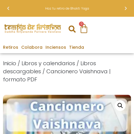
Haz tu retiro de Bhakti Yoga
0
Retiros
Colabora
Inciensos
Tienda
Inicio
/
Libros y calendarios
/
Libros
descargables
/ Cancionero Vaishnava |
formato PDF