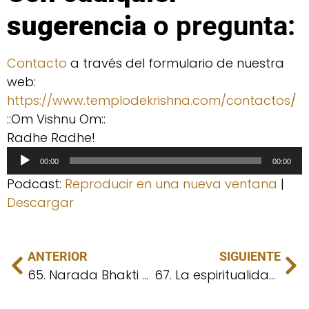
sugerencia
o pregunta:
Contacto
a través del formulario de nuestra
web:
https://www.templodekrishna.com/contactos
/
::Om Vishnu Om::
Radhe Radhe!
Reproductor
00:00
00:00
de
Podcast:
Reproducir en una nueva ventana
|
audio
Descargar
ANTERIOR
SIGUIENTE
65. Narada Bhakti sutra expuesta por Prema Guru Maharaj
67. La espiritualidad y la riqueza