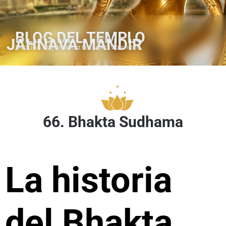
BLOG DEL TEMPLO
JAHNAVA MANDIR
Suddha Nityananda Parivara Vaisnava
66. Bhakta Sudhama
La historia
del Bhakta