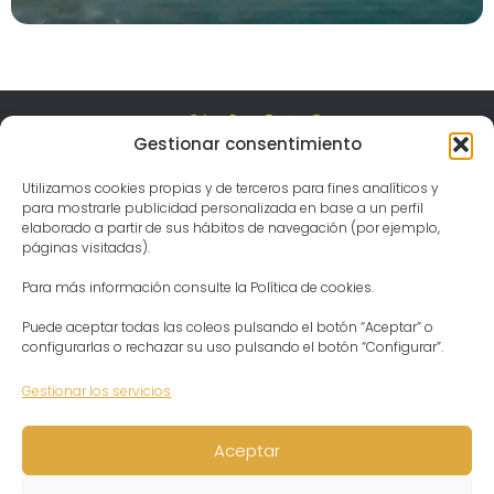
Gestionar consentimiento
Visita el templo
Gergal, Spain Jahnava Mandir Temple & Ashram
04559 Las Tablas, Almería
Utilizamos cookies propias y de terceros para fines analíticos y
Horario
Lunes – Domingo:
para mostrarle publicidad personalizada en base a un perfil
04:30 – 21:30
elaborado a partir de sus hábitos de navegación (por ejemplo,
Contacto
Presidenta del Ashram
páginas visitadas).
Aditi Devi Dasi
Tel: +34 644913317
ashram@templodekrishna.com
Para más información consulte la Política de cookies.
Puede aceptar todas las coleos pulsando el botón “Aceptar” o
configurarlas o rechazar su uso pulsando el botón “Configurar”.
Gestionar los servicios
Aceptar
Aviso legal
Aviso legal
Política de privacidad
Política de privacidad