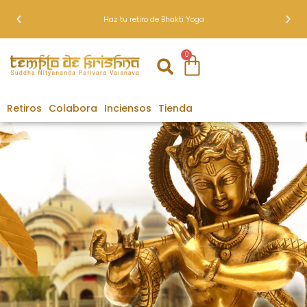
Haz tu retiro de Bhakti Yoga
0
Retiros
Colabora
Inciensos
Tienda